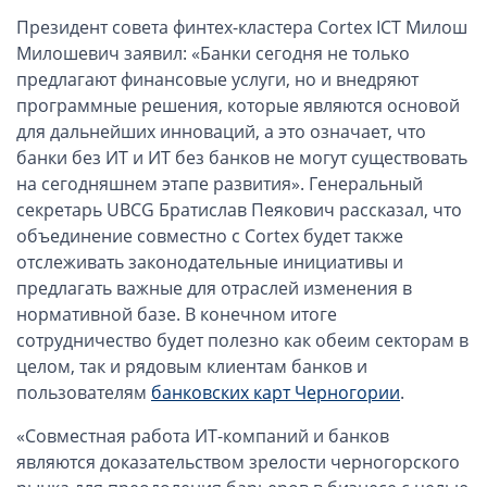
ОАЭ, Дубай (компания и счёт)
Президент совета финтех-кластера Cortex ICT Милош
ОАЭ, Аджман (компания и счёт)
Милошевич заявил: «Банки сегодня не только
Оффшоры в Панаме
предлагают финансовые услуги, но и внедряют
программные решения, которые являются основой
Оффшоры на Сейшелах
для дальнейших инноваций, а это означает, что
Турция (компания и счёт)
банки без ИТ и ИТ без банков не могут существовать
Счёт и карта в Турции для физлиц
на сегодняшнем этапе развития». Генеральный
Cчёт в Турции для компании
секретарь UBCG Братислав Пеякович рассказал, что
объединение совместно с Cortex будет также
Счёт и карта в Киргизии для физлиц
отслеживать законодательные инициативы и
Гражданство Вануату
предлагать важные для отраслей изменения в
Гражданство Сьерра-Леоне
нормативной базе. В конечном итоге
сотрудничество будет полезно как обеим секторам в
Европейские и резидентные компании
целом, так и рядовым клиентам банков и
пользователям
банковских карт Черногории
.
Английские партнерства LLP
Ирландские компании LTD
«Совместная работа ИТ-компаний и банков
являются доказательством зрелости черногорского
Ирландские партнерства LP