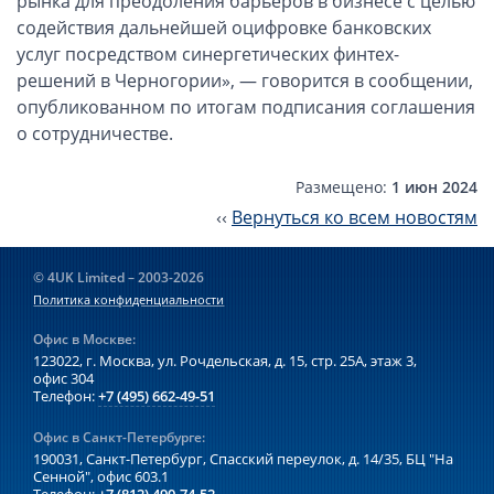
рынка для преодоления барьеров в бизнесе с целью
Компании в Сингапуре
содействия дальнейшей оцифровке банковских
Компании на Кипре
услуг посредством синергетических финтех-
Канадские компании LTD
решений в Черногории», — говорится в сообщении,
опубликованном по итогам подписания соглашения
Канадские партнерства LP
о сотрудничестве.
Компании в США (Флорида)
Оффшорные компании
Размещено:
1 июн 2024
‹‹
Вернуться ко всем новостям
Оффшоры в Белизе
Оффшоры на БВО (BVI)
© 4UK Limited – 2003-2026
Оффшоры на Маршалловых Островах
Политика конфиденциальности
Оффшоры в Панаме
Офис в Москве:
123022, г. Москва, ул. Рочдельская, д. 15, стр. 25А,
этаж 3,
Финансовая отчетность
офис 304
Телефон:
+7 (495) 662-49-51
Ликвидация зарубежных компаний
Офис в Санкт-Петербурге:
190031, Санкт-Петербург, Спасский переулок, д. 14/35,
БЦ "На
Сенной", офис 603.1
Открытие счёта