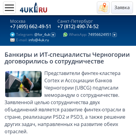
Заявка
Москва
Санкт-Петербург
Актуальные предложения 2026
+7 (495) 662-49-51
+7 (812) 490-74-52
Telegram:
@for_4uk
WhatsApp:
74956624951
Компании в Гонконге
E-mail:
info@4uk.ru
Английские компании LTD
Банкиры и ИТ-специалисты Черногории
Киргизия (компания и счёт)
договорились о сотрудничестве
Компании в Китае
Представители финтех-кластера
Kомпания в Канаде с лицензией MSB
Cortex и Ассоциации банков
Казахстан (компания и счёт)
Черногории (UBCG) подписали
Открытие счета в банках Казахстана
меморандум о сотрудничестве.
Платежная система Гонконга
Заявленной целью сотрудничества двух
объединений является развитие финтех-отрасли в
Платежная система Великобритании
стране, реализации PSD2 и PSD3, а также решение
Платежная система Маврикия
других задач, направленных на развитие обеих
Платежная система Казахстана
отраслей.