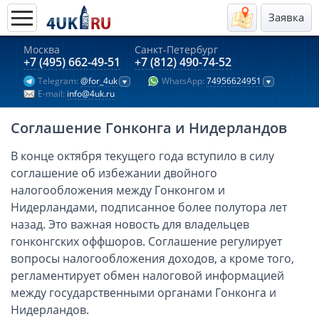
Заявка
Москва
Санкт-Петербург
Актуальные предложения 2026
+7 (495) 662-49-51
+7 (812) 490-74-52
Telegram:
@for_4uk
WhatsApp:
74956624951
Компании в Гонконге
E-mail:
info@4uk.ru
Английские компании LTD
Соглашение Гонконга и Нидерландов
Киргизия (компания и счёт)
Компании в Китае
В конце октября текущего года вступило в силу
соглашение об избежании двойного
Kомпания в Канаде с лицензией MSB
налогообложения между Гонконгом и
Казахстан (компания и счёт)
Нидерландами, подписанное более полутора лет
Открытие счета в банках Казахстана
назад. Это важная новость для владельцев
Платежная система Гонконга
гонконгских оффшоров. Соглашение регулирует
вопросы налогообложения доходов, а кроме того,
Платежная система Великобритании
регламентирует обмен налоговой информацией
Платежная система Маврикия
между государственными органами Гонконга и
Платежная система Казахстана
Нидерландов.