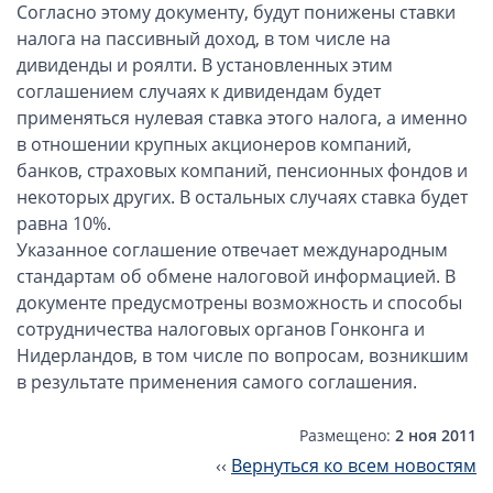
ОАЭ, Дубай (компания и счёт)
Согласно этому документу, будут понижены ставки
налога на пассивный доход, в том числе на
ОАЭ, Аджман (компания и счёт)
дивиденды и роялти. В установленных этим
Оффшоры в Панаме
соглашением случаях к дивидендам будет
Оффшоры на Сейшелах
применяться нулевая ставка этого налога, а именно
Турция (компания и счёт)
в отношении крупных акционеров компаний,
банков, страховых компаний, пенсионных фондов и
Счёт и карта в Турции для физлиц
некоторых других. В остальных случаях ставка будет
Cчёт в Турции для компании
равна 10%.
Счёт и карта в Киргизии для физлиц
Указанное соглашение отвечает международным
Гражданство Вануату
стандартам об обмене налоговой информацией. В
документе предусмотрены возможность и способы
Гражданство Сьерра-Леоне
сотрудничества налоговых органов Гонконга и
Европейские и резидентные компании
Нидерландов, в том числе по вопросам, возникшим
в результате применения самого соглашения.
Английские партнерства LLP
Ирландские компании LTD
Размещено:
2 ноя 2011
‹‹
Вернуться ко всем новостям
Ирландские партнерства LP