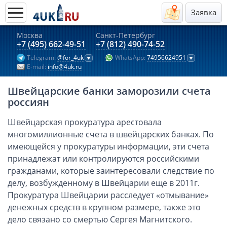
Заявка
Москва
Санкт-Петербург
Актуальные предложения 2026
+7 (495) 662-49-51
+7 (812) 490-74-52
Telegram:
@for_4uk
WhatsApp:
74956624951
Компании в Гонконге
E-mail:
info@4uk.ru
Английские компании LTD
Швейцарские банки заморозили счета
Киргизия (компания и счёт)
россиян
Компании в Китае
Швейцарская прокуратура арестовала
Kомпания в Канаде с лицензией MSB
многомиллионные счета в швейцарских банках. По
Казахстан (компания и счёт)
имеющейся у прокуратуры информации, эти счета
Открытие счета в банках Казахстана
принадлежат или контролируются российскими
Платежная система Гонконга
гражданами, которые заинтересовали следствие по
делу, возбужденному в Швейцарии еще в 2011г.
Платежная система Великобритании
Прокуратура Швейцарии расследует «отмывание»
Платежная система Маврикия
денежных средств в крупном размере, также это
Платежная система Казахстана
дело связано со смертью Сергея Магнитского.