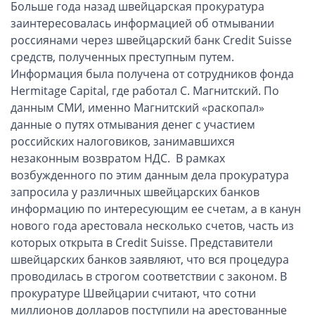
ОАЭ, Дубай (компания и счёт)
Больше года назад швейцарская прокуратура
заинтересовалась информацией об отмывании
ОАЭ, Аджман (компания и счёт)
россиянами через швейцарский банк Credit Suisse
Оффшоры в Панаме
средств, полученных преступным путем.
Оффшоры на Сейшелах
Информация была получена от сотрудников фонда
Турция (компания и счёт)
Hermitage Capital, где работал С. Магнитский. По
данным СМИ, именно Магнитский «раскопал»
Счёт и карта в Турции для физлиц
данные о путях отмывания денег с участием
Cчёт в Турции для компании
российских налоговиков, занимавшихся
Счёт и карта в Киргизии для физлиц
незаконным возвратом НДС. В рамках
Гражданство Вануату
возбужденного по этим данным дела прокуратура
запросила у различных швейцарских банков
Гражданство Сьерра-Леоне
информацию по интересующим ее счетам, а в канун
Европейские и резидентные компании
нового года арестовала несколько счетов, часть из
которых открыта в Credit Suisse. Представители
Английские партнерства LLP
швейцарских банков заявляют, что вся процедура
проводилась в строгом соответствии с законом. В
Ирландские компании LTD
прокуратуре Швейцарии считают, что сотни
Ирландские партнерства LP
миллионов долларов поступили на арестованные