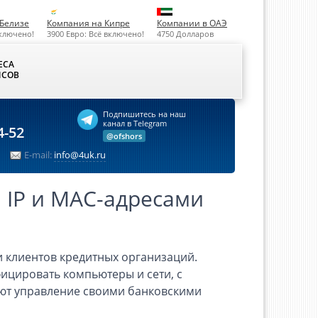
Белизе
Компания на Кипре
Компании в ОАЭ
включено!
3900 Евро: Всё включено!
4750 Долларов
ЕСА
СОВ
Подпишитесь на наш
канал в Telegram
4-52
@ofshors
E-mail:
info@4uk.ru
а IP и MAC-адресами
 клиентов кредитных организаций.
фицировать компьютеры и сети, с
ют управление своими банковскими