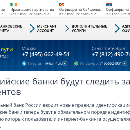
нии
Ирландские партнерства
Оффшоры на Сейшелах
Оффшоры на 
но!
4290 Евро: Всё включено!
890 Евро: Всё включено!
990 Евро: Всё 
БАНКОВСКИЕ
MERCHANT
ДОПОЛНИТЕЛЬНЫЕ
АДР
СЧЕТА
ACCOUNT
УСЛУГИ
ОФИ
слуги
Москва
Санкт-Петербург
+7 (495) 662-49-51
+7 (812) 490-7
года
Telegram:
@for_4uk
WhatsApp:
74956624951
ийские банки будут следить з
ентов
ьный банк России вводит новые правила идентификации
кие банки теперь будут в обязательном порядке иденти
 которых пользователи интернет-банкинга осуществля
.