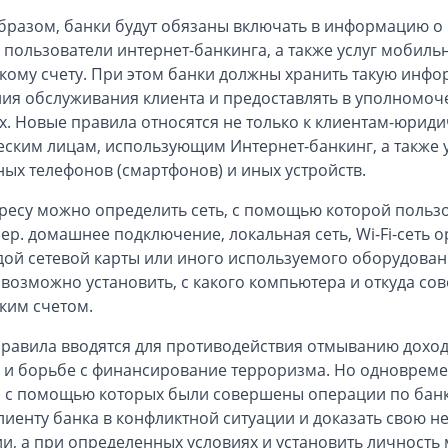
бразом, банки будут обязаны включать в информацию о к
 пользователи интернет-банкинга, а также услуг мобиль
кому счету. При этом банки должны хранить такую инфо
ия обслуживания клиента и предоставлять в уполномоч
х. Новые правила относятся не только к клиентам-юрид
еским лицам, использующим Интернет-банкинг, а такж
ых телефонов (смартфонов) и иных устройств.
дресу можно определить сеть, с помощью которой польз
ер. домашнее подключение, локальная сеть, Wi-Fi-сеть ор
дой сетевой карты или иного используемого оборудован
 возможно установить, с какого компьютера и откуда с
ким счетом.
равила вводятся для противодействия отмыванию доход
 и борьбе с финансирование терроризма. Но одновремен
, с помощью которых были совершены операции по банк
лиенту банка в конфликтной ситуации и доказать свою 
и, а при определенных условиях и установить личность 