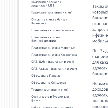
Kомпания в Канаде с
лицензией MSB
Таким о
которых
Казахстан (компания и счёт)
банковс
Открытие счета в банках
Казахстана
окончан
запроса
Платежная система Гонконга
к физич
Платежная система
мобильн
Великобритании
Платежная система Маврикия
По IP-а
Платежная система Казахстана
(наприм
ОАЭ, Дубай (компания и счёт)
для каж
адресах
ОАЭ, Аджман (компания и счёт)
банковс
Оффшоры в Панаме
Оффшоры на Сейшелах
Новые п
доходов
Турция (компания и счёт)
адресах
Счёт и карта в Турции для
физлиц
жизнь к
операци
Cчёт в Турции для компании