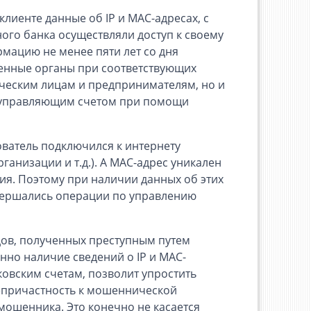
лиенте данные об IP и MAC-адресах, с
ного банка осуществляли доступ к своему
рмацию не менее пяти лет со дня
енные органы при соответствующих
ическим лицам и предпринимателям, но и
е управляющим счетом при помощи
ователь подключился к интернету
ганизации и т.д.). А MAC-адрес уникален
ия. Поэтому при наличии данных об этих
овершались операции по управлению
ов, полученных преступным путем
но наличие сведений о IP и MAC-
овским счетам, позволит упростить
непричастность к мошеннической
мошенника. Это конечно не касается