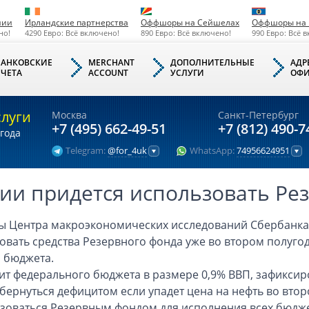
нии
Ирландские партнерства
Оффшоры на Сейшелах
Оффшоры на 
но!
4290 Евро: Всё включено!
890 Евро: Всё включено!
990 Евро: Всё 
БАНКОВСКИЕ
MERCHANT
ДОПОЛНИТЕЛЬНЫЕ
АДР
СЧЕТА
ACCOUNT
УСЛУГИ
ОФИ
слуги
Москва
Санкт-Петербург
+7 (495) 662-49-51
+7 (812) 490-7
года
Telegram:
@for_4uk
WhatsApp:
74956624951
сии придется использовать Ре
ы Центра макроэкономических исследований Сбербанка 
овать средства Резервного фонда уже во втором полугод
 бюджета.
т федерального бюджета в размере 0,9% ВВП, зафиксир
бернуться дефицитом если упадет цена на нефть во вто
зоваться Резервным фондом для исполнения всех бюдже