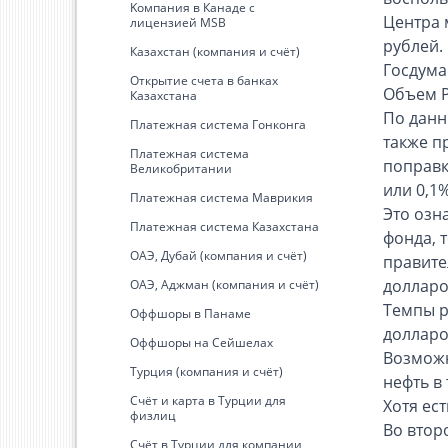
Kомпания в Канаде с
Центра 
лицензией MSB
рублей.
Казахстан (компания и счёт)
Госдума
Открытие счета в банках
Объем Р
Казахстана
По данн
Платежная система Гонконга
также п
Платежная система
поправк
Великобритании
или 0,1
Платежная система Маврикия
Это озн
Платежная система Казахстана
фонда, 
ОАЭ, Дубай (компания и счёт)
правите
долларо
ОАЭ, Аджман (компания и счёт)
Темпы р
Оффшоры в Панаме
долларо
Оффшоры на Сейшелах
Возможн
Турция (компания и счёт)
нефть в
Счёт и карта в Турции для
Хотя ес
физлиц
Во втор
Cчёт в Турции для компании