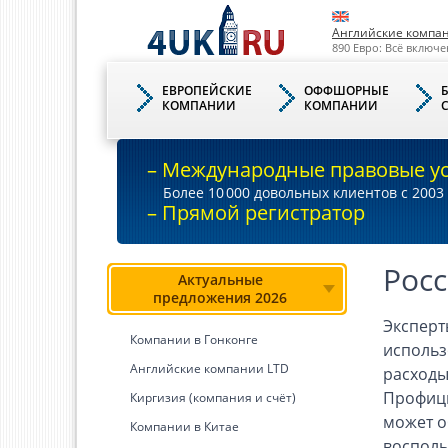
Английские компа
890 Евро: Всё включе
ЕВРОПЕЙСКИЕ
ОФФШОРНЫЕ
КОМПАНИИ
КОМПАНИИ
– Международные правовые у
Более 10
000
довольных клиентов с 2003 
– Прямой регистратор
Рос
Актуальные
предложения 2026
Эксперт
Компании в Гонконге
использ
Английские компании LTD
расходы
Профици
Киргизия (компания и счёт)
может о
Компании в Китае
восполь