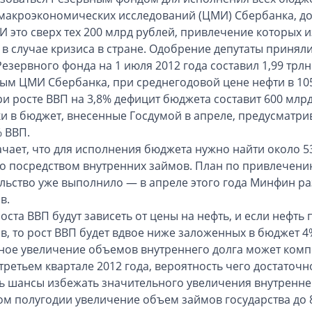
макроэкономических исследований (ЦМИ) Сбербанка, до
 И это сверх тех 200 млрд рублей, привлечение которых
 в случае кризиса в стране. Одобрение депутаты принял
езервного фонда на 1 июля 2012 года составил 1,99 трлн
ым ЦМИ Сбербанка, при среднегодовой цене нефти в 105 
ри росте ВВП на 3,8% дефицит бюджета составит 600 млрд
и в бюджет, внесенные Госдумой в апреле, предусматрив
% ВВП.
ачает, что для исполнения бюджета нужно найти около 53
то посредством внутренних займов. План по привлечению
льство уже выполнило — в апреле этого года Минфин ра
в.
оста ВВП будут зависеть от цены на нефть, и если нефть
в, то рост ВВП будет вдвое ниже заложенных в бюджет 4
ое увеличение объемов внутреннего долга может комп
 третьем квартале 2012 года, вероятность чего достаточн
ть шансы избежать значительного увеличения внутреннег
ом полугодии увеличение объем займов государства до 