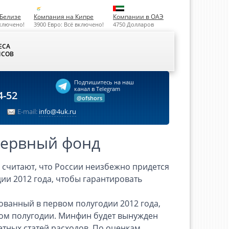
Белизе
Компания на Кипре
Компании в ОАЭ
включено!
3900 Евро: Всё включено!
4750 Долларов
ЕСА
СОВ
Подпишитесь на наш
канал в Telegram
4-52
@ofshors
E-mail:
info@4uk.ru
зервный фонд
считают, что России неизбежно придется
ии 2012 года, чтобы гарантировать
ованный в первом полугодии 2012 года,
ром полугодии. Минфин будет вынужден
тных статей расходов. По оценкам