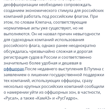
Компании в Сингапуре
деоффшоризации необходимо сопровождать
Компании на Кипре
созданием экономического стимула для российских
компаний работать под российским флагом. При
Канадские компании LTD
этом, по словам Клепача, соответствующие
Канадские партнерства LP
нормативные акты уже существуют, но не
Компании в США (Флорида)
выполняются. Он не назвал причин невыгодности
для судоходных компаний использования
Оффшорные компании
российского флага, однако ранее неоднократно
обсуждалась чрезвычайно сложная и дорогая
Оффшоры в Белизе
регистрация судов в России и соответственно
Оффшоры на БВО (BVI)
значительно более удобная и дешевая в
Оффшоры на Маршалловых Островах
оффшорах
.После недавнего выступления В.Путина с
Оффшоры в Панаме
заявлением о лишении государственной поддержки
тех компаний, использующих оффшоры, сразу
Финансовая отчетность
несколько крупных российских компаний сообщили
о намерении уйти из оффшорных зон, в частности,
Ликвидация зарубежных компаний
«Русал», а также «КамАЗ» и «РусГидро».
Открытие счёта