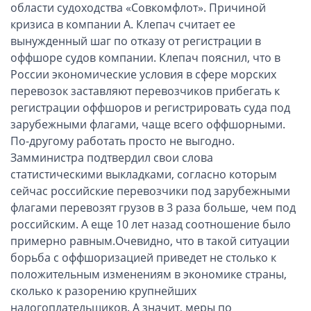
ОАЭ, Дубай (компания и счёт)
области судоходства «Совкомфлот». Причиной
кризиса в компании А. Клепач считает ее
ОАЭ, Аджман (компания и счёт)
вынужденный шаг по отказу от регистрации в
Оффшоры в Панаме
оффшоре судов компании. Клепач пояснил, что в
Оффшоры на Сейшелах
России экономические условия в сфере морских
Турция (компания и счёт)
перевозок заставляют перевозчиков прибегать к
регистрации оффшоров и регистрировать суда под
Счёт и карта в Турции для физлиц
зарубежными флагами, чаще всего оффшорными.
Cчёт в Турции для компании
По-другому работать просто не выгодно.
Счёт и карта в Киргизии для физлиц
Замминистра подтвердил свои слова
Гражданство Вануату
статистическими выкладками, согласно которым
сейчас российские перевозчики под зарубежными
Гражданство Сьерра-Леоне
флагами перевозят грузов в 3 раза больше, чем под
Европейские и резидентные компании
российским. А еще 10 лет назад соотношение было
примерно равным.Очевидно, что в такой ситуации
Английские партнерства LLP
борьба с оффшоризацией приведет не столько к
положительным изменениям в экономике страны,
Ирландские компании LTD
сколько к разорению крупнейших
Ирландские партнерства LP
налогоплательщиков. А значит, меры по