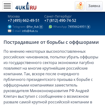
Заявка
Москва
Санкт-Петербург
Актуальные предложения 2026
+7 (495) 662-49-51
+7 (812) 490-74-52
Telegram:
@for_4uk
WhatsApp:
74956624951
Компании в Гонконге
E-mail:
info@4uk.ru
Английские компании LTD
Пострадавшие от борьбы с оффшорами
Киргизия (компания и счёт)
Компании в Китае
По мнению некоторых высокопоставленных
российских чиновников, попытки убрать оффшоры
Kомпания в Канаде с лицензией MSB
из государственного сектора экономики пагубно
Казахстан (компания и счёт)
повлияют на многие крупнейшие российские
Открытие счета в банках Казахстана
компании. Так, вскоре после очередного
Платежная система Гонконга
публичного президентского призыва к борьбе с
оффшорными компаниями заместитель
Платежная система Великобритании
руководителя Минэкономразвития РФ Андрей
Платежная система Маврикия
Клепач выступил с сообщением о возможном
Платежная система Казахстана
развале самой крупной российской компании в