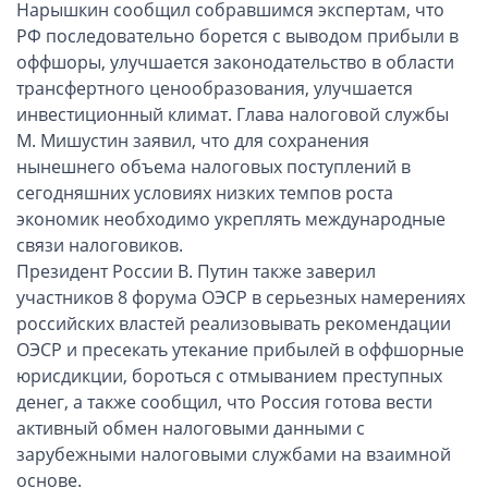
ОАЭ, Дубай (компания и счёт)
Нарышкин сообщил собравшимся экспертам, что
РФ последовательно борется с выводом прибыли в
ОАЭ, Аджман (компания и счёт)
оффшоры, улучшается законодательство в области
Оффшоры в Панаме
трансфертного ценообразования, улучшается
Оффшоры на Сейшелах
инвестиционный климат. Глава налоговой службы
Турция (компания и счёт)
М. Мишустин заявил, что для сохранения
нынешнего объема налоговых поступлений в
Счёт и карта в Турции для физлиц
сегодняшних условиях низких темпов роста
Cчёт в Турции для компании
экономик необходимо укреплять международные
Счёт и карта в Киргизии для физлиц
связи налоговиков.
Гражданство Вануату
Президент России В. Путин также заверил
участников 8 форума ОЭСР в серьезных намерениях
Гражданство Сьерра-Леоне
российских властей реализовывать рекомендации
Европейские и резидентные компании
ОЭСР и пресекать утекание прибылей в оффшорные
юрисдикции, бороться с отмыванием преступных
Английские партнерства LLP
денег, а также сообщил, что Россия готова вести
активный обмен налоговыми данными с
Ирландские компании LTD
зарубежными налоговыми службами на взаимной
Ирландские партнерства LP
основе.