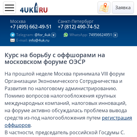
Заявка
Москва
Санкт-Петербург
Актуальные предложения 2026
+7 (495) 662-49-51
+7 (812) 490-74-52
Telegram:
@for_4uk
WhatsApp:
74956624951
Компании в Гонконге
E-mail:
info@4uk.ru
Английские компании LTD
Курс на борьбу с оффшорами на
Киргизия (компания и счёт)
московском форуме ОЭСР
Компании в Китае
На прошлой неделе Москва принимала VIII форум
Kомпания в Канаде с лицензией MSB
Организации Экономического Сотрудничества и
Казахстан (компания и счёт)
Развития по налоговому администрированию.
Открытие счета в банках Казахстана
Помимо вопросов налогообложения крупных
Платежная система Гонконга
международных компаний, налоговых инноваций,
на форуме активно обсуждалась проблема вывода
Платежная система Великобритании
средств из-под налогообложения путем
регистрация
Платежная система Маврикия
оффшоров
.
Платежная система Казахстана
В частности, председатель российской Госдумы С.