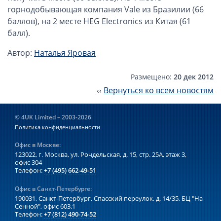
Компании в Сингапуре
горнодобывающая компания Vale из Бразилии (66
Компании на Кипре
баллов), на 2 месте HEG Electronics из Китая (61
балл).
Канадские компании LTD
Канадские партнерства LP
Автор:
Наталья Яровая
Компании в США (Флорида)
Размещено:
20 дек 2012
Оффшорные компании
‹‹
Вернуться ко всем новостям
Оффшоры в Белизе
© 4UK Limited – 2003-2026
Оффшоры на БВО (BVI)
Политика конфиденциальности
Оффшоры на Маршалловых Островах
Офис в Москве:
Оффшоры в Панаме
123022, г. Москва, ул. Рочдельская, д. 15, стр. 25А,
этаж 3,
офис 304
Финансовая отчетность
Телефон:
+7 (495) 662-49-51
Офис в Санкт-Петербурге:
Ликвидация зарубежных компаний
190031, Санкт-Петербург, Спасский переулок, д. 14/35,
БЦ "На
Сенной", офис 603.1
Телефон:
+7 (812) 490-74-52
Открытие счёта