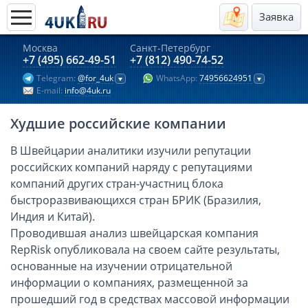
Заявка
Москва
Санкт-Петербург
Актуальные предложения 2026
+7 (495) 662-49-51
+7 (812) 490-74-52
Telegram:
@for_4uk
WhatsApp:
74956624951
Компании в Гонконге
E-mail:
info@4uk.ru
Английские компании LTD
Худшие российские компании
Киргизия (компания и счёт)
Компании в Китае
В Швейцарии аналитики изучили репутации
российских компаний наряду с репутациями
Kомпания в Канаде с лицензией MSB
компаний других стран-участниц блока
Казахстан (компания и счёт)
быстроразвивающихся стран БРИК (Бразилия,
Открытие счета в банках Казахстана
Индия и Китай).
Платежная система Гонконга
Проводившая анализ швейцарская компания
RepRisk опубликовала на своем сайте результаты,
Платежная система Великобритании
основанные на изучении отрицательной
Платежная система Маврикия
информации о компаниях, размещенной за
Платежная система Казахстана
прошедший год в средствах массовой информации