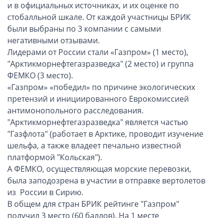
ОАЭ, Дубай (компания и счёт)
и в официальных источниках, и их оценке по
стобалльной шкале. От каждой участницы БРИК
ОАЭ, Аджман (компания и счёт)
были выбраны по 3 компании с самыми
Оффшоры в Панаме
негативными отзывами.
Оффшоры на Сейшелах
Лидерами от России стали «Газпром» (1 место),
Турция (компания и счёт)
"Арктикморнефтегазразведка" (2 место) и группа
ФЕМКО (3 место).
Счёт и карта в Турции для физлиц
«Газпром» «победил» по причине экологических
Cчёт в Турции для компании
претензий и инициированного Еврокомиссией
Счёт и карта в Киргизии для физлиц
антимонопольного расследования.
Гражданство Вануату
"Арктикморнефтегазразведка" является частью
"Газфлота" (работает в Арктике, проводит изучение
Гражданство Сьерра-Леоне
шельфа, а также владеет печально известной
Европейские и резидентные компании
платформой "Кольская").
А ФЕМКО, осуществляющая морские перевозки,
Английские партнерства LLP
была заподозрена в участии в отправке вертолетов
из России в Сирию.
Ирландские компании LTD
В общем для стран БРИК рейтинге "Газпром"
Ирландские партнерства LP
получил 3 место (60 баллов). На 1 месте