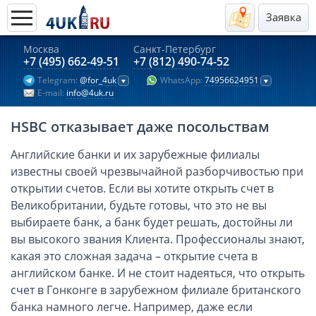
Заявка
Москва
Санкт-Петербург
Актуальные предложения 2026
+7 (495) 662-49-51
+7 (812) 490-74-52
Telegram:
@for_4uk
WhatsApp:
74956624951
Компании в Гонконге
E-mail:
info@4uk.ru
Английские компании LTD
HSBC отказывает даже посольствам
Киргизия (компания и счёт)
Компании в Китае
Английские банки и их зарубежные филиалы
известны своей чрезвычайной разборчивостью при
Kомпания в Канаде с лицензией MSB
открытии счетов. Если вы хотите открыть счет в
Казахстан (компания и счёт)
Великобритании, будьте готовы, что это не вы
Открытие счета в банках Казахстана
выбираете банк, а банк будет решать, достойны ли
Платежная система Гонконга
вы высокого звания Клиента. Профессионалы знают,
какая это сложная задача – открытие счета в
Платежная система Великобритании
английском банке. И не стоит надеяться, что открыть
Платежная система Маврикия
счет в Гонконге в зарубежном филиале британского
Платежная система Казахстана
банка намного легче. Например, даже если