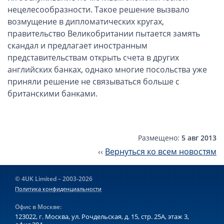
Компании в Сингапуре
нецелесообразности. Такое решение вызвало
Компании на Кипре
возмущение в дипломатических кругах,
правительство Великобритании пытается замять
Канадские компании LTD
скандал и предлагает иностранным
Канадские партнерства LP
представительствам открыть счета в других
Компании в США (Флорида)
английских банках, однако многие посольства уже
приняли решение не связываться больше с
Оффшорные компании
британскими банками.
Оффшоры в Белизе
Оффшоры на БВО (BVI)
Оффшоры на Маршалловых Островах
Размещено:
5 авг 2013
‹‹
Вернуться ко всем новостям
Оффшоры в Панаме
Финансовая отчетность
© 4UK Limited – 2003-2026
Политика конфиденциальности
Ликвидация зарубежных компаний
Офис в Москве:
123022, г. Москва, ул. Рочдельская, д. 15, стр. 25А,
этаж 3,
Открытие счёта