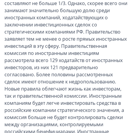
ОАЭ, Дубай (компания и счёт)
составляют не больше 1/3. Однако, скорее всего они
занимают значительно большую долю среди
ОАЭ, Аджман (компания и счёт)
иностранных компаний, ходатайствующих о
Оффшоры в Панаме
заключении инвестиционных сделок со
Оффшоры на Сейшелах
стратегическими компаниями РФ. Правительство
Турция (компания и счёт)
заявляет тем не менее о росте прямых иностранных
инвестиций в эту сферу. Правительственная
Счёт и карта в Турции для физлиц
комиссия по иностранным инвестициям
Cчёт в Турции для компании
рассмотрела всего 129 ходатайств от иностранных
Счёт и карта в Киргизии для физлиц
инвесторов, из них 121 предварительно
Гражданство Вануату
согласовано. Более половины рассмотренных
сделок имеют отношение к недропользованию.
Гражданство Сьерра-Леоне
Новые правила облегчают жизнь как инвесторам,
Европейские и резидентные компании
так и правительственной комиссии. Иностранным
компаниям будет легче инвестировать средства в
Английские партнерства LLP
российские компании стратегического значения, а
комиссия больше не будет контролировать сделки
Ирландские компании LTD
между организациями, контролируемыми
Ирландские партнерства LP
российскими бенефициарами. Иностранные