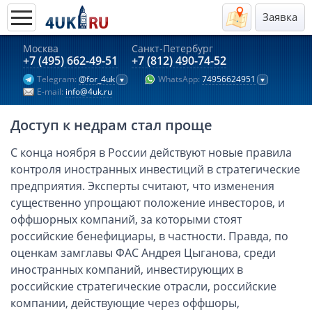
Заявка
Москва
Санкт-Петербург
Актуальные предложения 2026
+7 (495) 662-49-51
+7 (812) 490-74-52
Telegram:
@for_4uk
WhatsApp:
74956624951
Компании в Гонконге
E-mail:
info@4uk.ru
Английские компании LTD
Доступ к недрам стал проще
Киргизия (компания и счёт)
Компании в Китае
С конца ноября в России действуют новые правила
контроля иностранных инвестиций в стратегические
Kомпания в Канаде с лицензией MSB
предприятия. Эксперты считают, что изменения
Казахстан (компания и счёт)
существенно упрощают положение инвесторов, и
Открытие счета в банках Казахстана
оффшорных компаний, за которыми стоят
Платежная система Гонконга
российские бенефициары, в частности. Правда, по
оценкам замглавы ФАС Андрея Цыганова, среди
Платежная система Великобритании
иностранных компаний, инвестирующих в
Платежная система Маврикия
российские стратегические отрасли, российские
Платежная система Казахстана
компании, действующие через оффшоры,