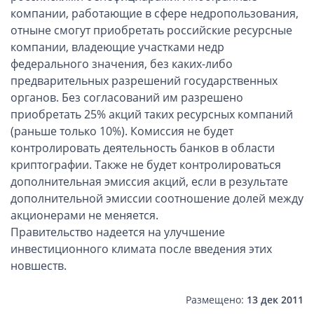
Компании в Сингапуре
компании, работающие в сфере недропользования,
Компании на Кипре
отныне смогут приобретать российские ресурсные
компании, владеющие участками недр
Канадские компании LTD
федерального значения, без каких-либо
Канадские партнерства LP
предварительных разрешений государственных
Компании в США (Флорида)
органов. Без согласований им разрешено
приобретать 25% акций таких ресурсных компаний
Оффшорные компании
(раньше только 10%). Комиссия не будет
контролировать деятельность банков в области
Оффшоры в Белизе
криптографии. Также не будет контролироваться
Оффшоры на БВО (BVI)
дополнительная эмиссия акций, если в результате
Оффшоры на Маршалловых Островах
дополнительной эмиссии соотношение долей между
Оффшоры в Панаме
акционерами не меняется.
Правительство надеется на улучшение
Финансовая отчетность
инвестиционного климата после введения этих
новшеств.
Ликвидация зарубежных компаний
Размещено:
13 дек 2011
Открытие счёта