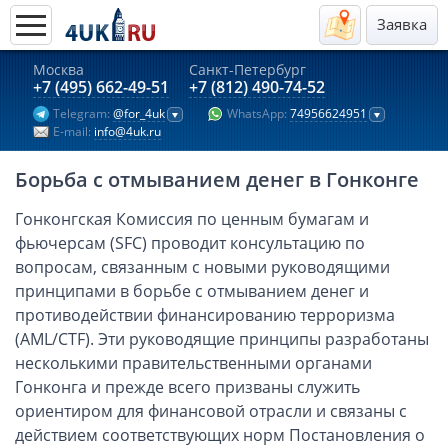
Заявка
Москва
Санкт-Петербург
Актуальные предложения 2026
+7 (495) 662-49-51
+7 (812) 490-74-52
Telegram:
@for_4uk
WhatsApp:
74956624951
Компании в Гонконге
E-mail:
info@4uk.ru
Английские компании LTD
Борьба с отмыванием денег в Гонконге
Киргизия (компания и счёт)
Компании в Китае
Гонконгская Комиссия по ценным бумагам и
фьючерсам (SFC) проводит консультацию по
Kомпания в Канаде с лицензией MSB
вопросам, связанным с новыми руководящими
Казахстан (компания и счёт)
принципами в борьбе с отмыванием денег и
Открытие счета в банках Казахстана
противодействии финансированию терроризма
Платежная система Гонконга
(AML/CTF). Эти руководящие принципы разработаны
несколькими правительственными органами
Платежная система Великобритании
Гонконга и прежде всего призваны служить
Платежная система Маврикия
ориентиром для финансовой отрасли и связаны с
Платежная система Казахстана
действием соответствующих норм Постановления о