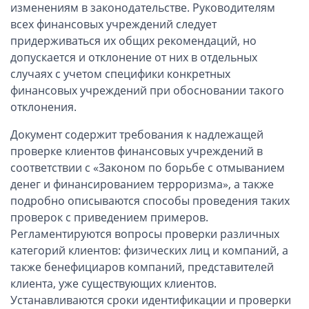
Компании в Сингапуре
изменениям в законодательстве. Руководителям
всех финансовых учреждений следует
Компании на Кипре
придерживаться их общих рекомендаций, но
Канадские компании LTD
допускается и отклонение от них в отдельных
Канадские партнерства LP
случаях с учетом специфики конкретных
Компании в США (Флорида)
финансовых учреждений при обосновании такого
отклонения.
Оффшорные компании
Документ содержит требования к надлежащей
Оффшоры в Белизе
проверке клиентов финансовых учреждений в
соответствии с «Законом по борьбе с отмыванием
Оффшоры на БВО (BVI)
денег и финансированием терроризма», а также
Оффшоры на Маршалловых Островах
подробно описываются способы проведения таких
Оффшоры в Панаме
проверок с приведением примеров.
Регламентируются вопросы проверки различных
Финансовая отчетность
категорий клиентов: физических лиц и компаний, а
также бенефициаров компаний, представителей
Ликвидация зарубежных компаний
клиента, уже существующих клиентов.
Устанавливаются сроки идентификации и проверки
Открытие счёта