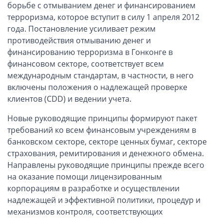
ОАЭ, Дубай (компания и счёт)
борьбе с отмыванием денег и финансированием
терроризма, которое вступит в силу 1 апреля 2012
ОАЭ, Аджман (компания и счёт)
года. Постановление усиливает режим
Оффшоры в Панаме
противодействия отмыванию денег и
Оффшоры на Сейшелах
финансированию терроризма в Гонконге в
Турция (компания и счёт)
финансовом секторе, соответствует всем
международным стандартам, в частности, в него
Счёт и карта в Турции для физлиц
включены положения о надлежащей проверке
Cчёт в Турции для компании
клиентов (CDD) и ведении учета.
Счёт и карта в Киргизии для физлиц
Новые руководящие принципы формируют пакет
Гражданство Вануату
требований ко всем финансовым учреждениям в
Гражданство Сьерра-Леоне
банковском секторе, секторе ценных бумаг, секторе
страхования, ремитирования и денежного обмена.
Европейские и резидентные компании
Направлены руководящие принципы прежде всего
на оказание помощи лицензированным
Английские партнерства LLP
корпорациям в разработке и осуществлении
Ирландские компании LTD
надлежащей и эффективной политики, процедур и
Ирландские партнерства LP
механизмов контроля, соответствующих