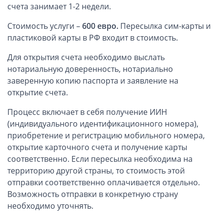
ОАЭ, Дубай (компания и счёт)
счета занимает 1-2 недели.
ОАЭ, Аджман (компания и счёт)
Стоимость услуги –
600 евро.
Пересылка сим-карты и
Оффшоры в Панаме
пластиковой карты в РФ входит в стоимость.
Оффшоры на Сейшелах
Для открытия счета необходимо выслать
Турция (компания и счёт)
нотариальную доверенность, нотариально
Счёт и карта в Турции для физлиц
заверенную копию паспорта и заявление на
Cчёт в Турции для компании
открытие счета.
Счёт и карта в Киргизии для физлиц
Процесс включает в себя получение ИИН
Гражданство Вануату
(индивидуального идентификационного номера),
приобретение и регистрацию мобильного номера,
Гражданство Сьерра-Леоне
открытие карточного счета и получение карты
Европейские и резидентные компании
соответственно. Если пересылка необходима на
территорию другой страны, то стоимость этой
Английские партнерства LLP
отправки соответственно оплачивается отдельно.
Ирландские компании LTD
Возможность отправки в конкретную страну
необходимо уточнять.
Ирландские партнерства LP