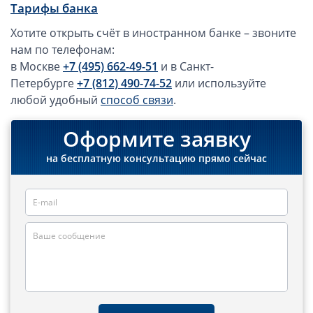
Компании в Сингапуре
Тарифы банка
Компании на Кипре
Хотите открыть счёт в иностранном банке – звоните
Канадские компании LTD
нам по телефонам:
в Москве
+7 (495) 662-49-51
и в Санкт-
Канадские партнерства LP
Петербурге
+7 (812) 490-74-52
или используйте
Компании в США (Флорида)
любой удобный
способ связи
.
Оффшорные компании
Оформите заявку
Оффшоры в Белизе
на бесплатную консультацию прямо сейчас
Оффшоры на БВО (BVI)
Оффшоры на Маршалловых Островах
Оффшоры в Панаме
Финансовая отчетность
Ликвидация зарубежных компаний
Открытие счёта