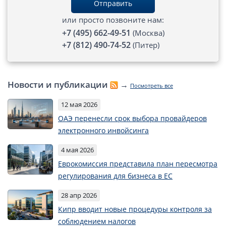
Отправить
Открытие счета в платежной системе
или просто позвоните нам:
+7 (495) 662-49-51
(Москва)
Мерчант аккаунт
+7 (812) 490-74-52
(Питер)
VAT номер (НДС)
Новости и публикации
→
Посмотреть все
Проверка названий Английских компаний
12 мая 2026
Регистрация торговой марки в UK и в Европе
ОАЭ перенесли срок выбора провайдеров
электронного инвойсинга
Дополнительные услуги
4 мая 2026
Правовые услуги
Еврокомиссия представила план пересмотра
регулирования для бизнеса в ЕС
Информация, статьи
28 апр 2026
Кипр вводит новые процедуры контроля за
Способы оплаты
соблюдением налогов