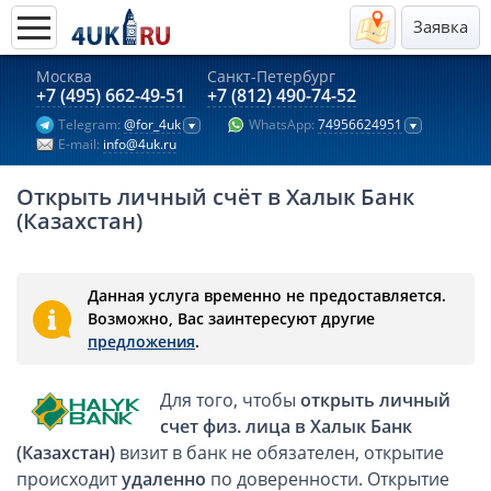
Заявка
Москва
Санкт-Петербург
Актуальные предложения 2026
+7 (495) 662-49-51
+7 (812) 490-74-52
Telegram:
@for_4uk
WhatsApp:
74956624951
Компании в Гонконге
E-mail:
info@4uk.ru
Английские компании LTD
Открыть личный счёт в Халык Банк
Киргизия (компания и счёт)
(Казахстан)
Компании в Китае
Kомпания в Канаде с лицензией MSB
Данная услуга временно не предоставляется.
Казахстан (компания и счёт)
Возможно, Вас заинтересуют другие
Открытие счета в банках Казахстана
предложения
.
Платежная система Гонконга
Для того, чтобы
открыть личный
Платежная система Великобритании
счет физ. лица в Халык Банк
Платежная система Маврикия
(Казахстан)
визит в банк не обязателен, открытие
Платежная система Казахстана
происходит
удаленно
по доверенности. Открытие